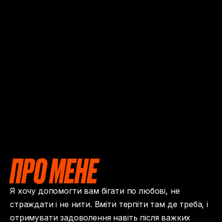
ПРО МЕНЕ
Я хочу допомогти вам бігати по любові, не
страждати і не нити. Вміти терпіти там де треба, і
отримувати задоволення навіть після важких